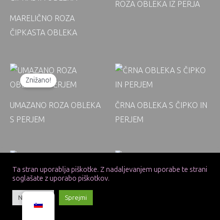
ROZA OBLEKA IZ PERJA
MARELIČNO ROZA
ČIPKASTA OBLEKA
Znižano!
UMAZANO ROZA OBLEKA
ČRNA OBLEKA S ČIPKO IN
S PERJEM
PERJEM
Ta stran uporablja piškotke. Z nadaljevanjem uporabe te strani
soglašate z uporabo piškotkov.
Kako vam lahko pomagam?
ČRNA OBLEKA BREZ
KRATKA BAKRENA
Nastavitve
Sprejmi
NARAMNIC
OBLEKA S CIRKONI