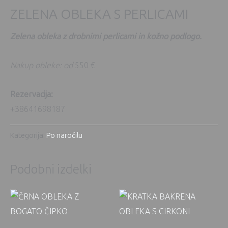
ZELENA OBLEKA S PERLICAMI
Zelena obleka z drobnimi perlicami in kožno podlogo.
Nakup obleke: od
550 €
Rezervacija:
+38641698187
Kategorija:
Po naročilu
Podobni izdelki