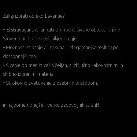
Zakaj izbrati obleko L'avenue?
• Ekstravagantne, unikatne in ročno šivane obleke, ki jih v
Sloveniji ne boste našli nikjer drugje
• Možnost izposoje ali nakupa – elegantnejša rešitev po
dostopnejši ceni
• Šivanje po meri in vaših željah, z izključno kakovostnimi in
skrbno izbranimi materiali
• Strokovno svetovanje z osebnim pristopom.
in najpomembnejše... veliko zadovoljnih strank!