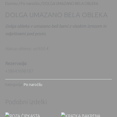
Domov
/
Po naročilu
/ DOLGA UMAZANO BELA OBLEKA
DOLGA UMAZANO BELA OBLEKA
Dolga obleka v umazano beli barvi z visokim izrezom in
odprtinami pod prsmi.
Nakup obleke: od
650 €
Rezervacija:
+38641698187
Kategorija:
Po naročilu
Podobni izdelki