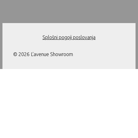
Splošni pogoji poslovanja
© 2026 L’avenue Showroom
Ta stran uporablja piškotke. Z nadaljevanjem uporabe te strani
soglašate z uporabo piškotkov.
Nastavitve
Sprejmi
Zapri
Nastavitve
Kadar obiščete našo spletno stran ali uporabljate aplikacije,