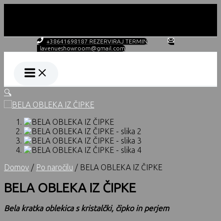
Skip
to
content
DELOVNI ČAS PO NAROČILU!
+38641698187 REZERVIRAJ TERMIN
lavenueshowroom@gmail.com
🔍
Domov
/
Po naročilu
/ BELA OBLEKA IZ ČIPKE
BELA OBLEKA IZ ČIPKE
Bela kratka oblekica s kristalčki, čipko in perjem