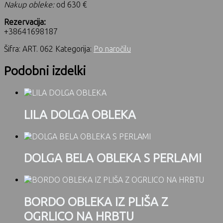
Nakup obleke:
od 630 €
Rezervacija:
+38641698187
Šifra:
ART. 062
Kategorija:
Po naročilu
Podobni izdelki
LILA DOLGA OBLEKA
DOLGA BELA OBLEKA S PERLAMI
BORDO OBLEKA IZ PLIŠA Z
OGRLICO NA HRBTU