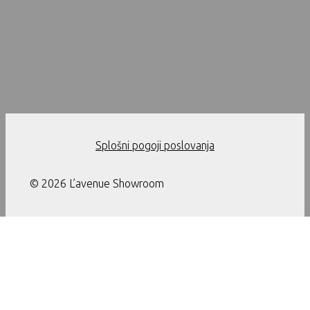
Splošni pogoji poslovanja
© 2026 L’avenue Showroom
Ta stran uporablja piškotke. Z nadaljevanjem uporabe te strani
soglašate z uporabo piškotkov.
Nastavitve
Sprejmi
Zapri