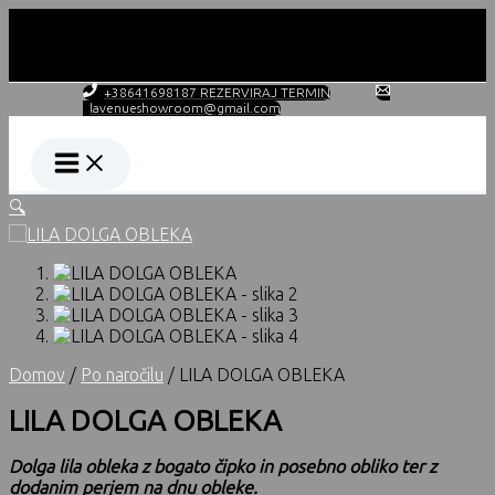
Skip
to
content
DELOVNI ČAS PO NAROČILU!
+38641698187 REZERVIRAJ TERMIN
lavenueshowroom@gmail.com
🔍
Domov
/
Po naročilu
/ LILA DOLGA OBLEKA
LILA DOLGA OBLEKA
Dolga lila obleka z bogato čipko in posebno obliko ter z
dodanim perjem na dnu obleke.