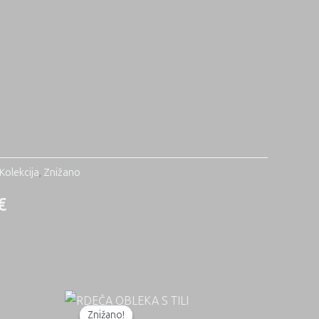
Kolekcija
,
Znižano
€
Znižano!
Znižano!