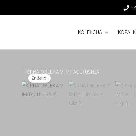
Skip
+
to
content
KOLEKCIJA
KOPALK
Znižano!