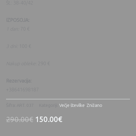
Št.: 38-40/42
IZPOSOJA:
1 dan:
70 €
3 dni:
100 €
Nakup obleke:
290 €
Rezervacija:
+38641698187
Šifra:
ART. 037
Kategoriji:
Večje številke
,
Znižano
290.00
€
150.00
€