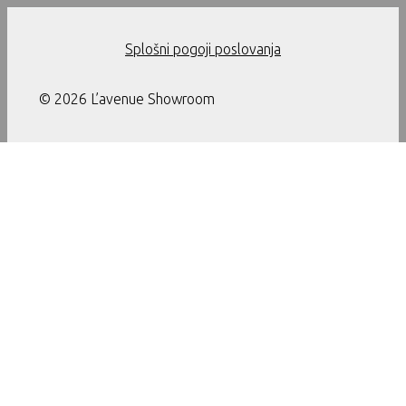
Splošni pogoji poslovanja
© 2026 L’avenue Showroom
Ta stran uporablja piškotke. Z nadaljevanjem uporabe te strani
soglašate z uporabo piškotkov.
Nastavitve
Sprejmi
Zapri
Nastavitve
Kadar obiščete našo spletno stran ali uporabljate aplikacije,
lahko pridobimo ali shranimo (npr. preko spletnega brskalnika)
določene podatke. To se običajno izvaja preko piškotkov ali
podobnih tehnologij. Lahko gre za podatke o vas, ali pa za