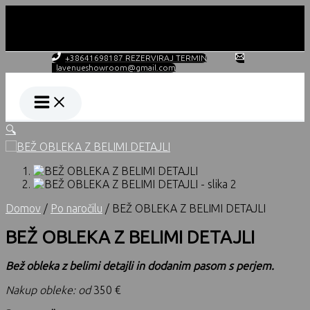
Skip
to
content
DELOVNI ČAS PO NAROČILU!
+38641698187 REZERVIRAJ TERMIN
lavenueshowroom@gmail.com
🔍
Domov
/
Po naročilu
/ BEŽ OBLEKA Z BELIMI DETAJLI
BEŽ OBLEKA Z BELIMI DETAJLI
Bež obleka z belimi detajli in dodanim pasom s perjem.
Nakup obleke: od
350 €