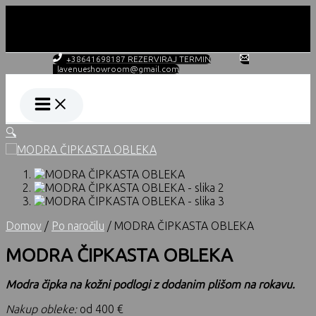
Skip
to
content
DELOVNI ČAS PO NAROČILU!
+38641698187 REZERVIRAJ TERMIN
lavenueshowroom@gmail.com
🔍
Domov
/
Po naročilu
/ MODRA ČIPKASTA OBLEKA
MODRA ČIPKASTA OBLEKA
Modra čipka na kožni podlogi z dodanim plišom na rokavu.
Nakup obleke:
od 400 €