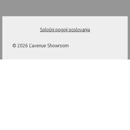
Splošni pogoji poslovanja
© 2026 L’avenue Showroom
Ta stran uporablja piškotke. Z nadaljevanjem uporabe te strani
soglašate z uporabo piškotkov.
Nastavitve
Sprejmi
Zapri
Nastavitve
Kadar obiščete našo spletno stran ali uporabljate aplikacije,
lahko pridobimo ali shranimo (npr. preko spletnega brskalnika)