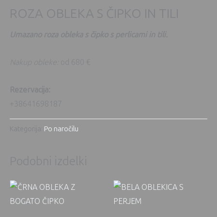
ROZA OBLEKA S ČIPKO IN TILI
Umazano roza obleka s čipko s perlicami in tili.
Nakup obleke:
od 680 €
Rezervacija:
+38641698187
Kategorija:
Po naročilu
Podobni izdelki