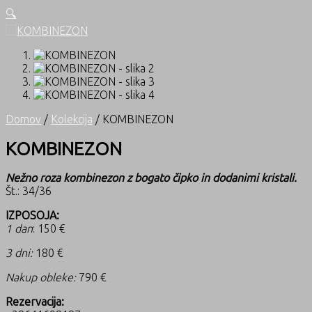
🔍
Domov
/
Kolekcija
/ KOMBINEZON
KOMBINEZON
Nežno roza kombinezon z bogato čipko in dodanimi kristali.
Št.: 34/36
IZPOSOJA:
1 dan
: 150 €
3 dni:
180 €
Nakup obleke:
790 €
Rezervacija: