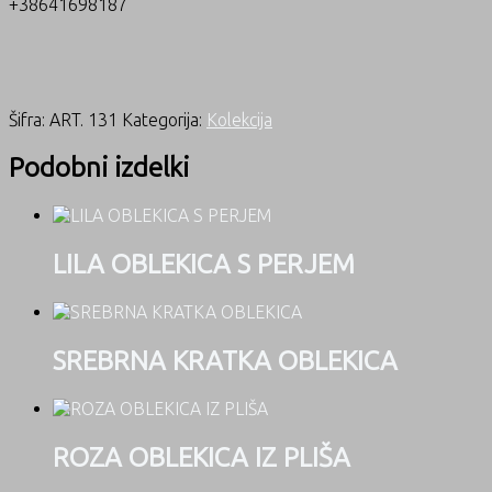
+38641698187
Šifra:
ART. 131
Kategorija:
Kolekcija
Podobni izdelki
LILA OBLEKICA S PERJEM
SREBRNA KRATKA OBLEKICA
ROZA OBLEKICA IZ PLIŠA