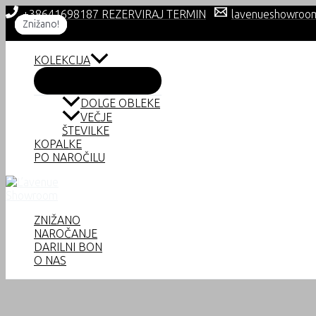
Skip
+38641698187 REZERVIRAJ TERMIN
lavenueshowroo
to
Znižano!
Znižano!
Znižano!
Znižano!
content
KOLEKCIJA
DOLGE OBLEKE
VEČJE
ŠTEVILKE
KOPALKE
PO NAROČILU
ZNIŽANO
NAROČANJE
DARILNI BON
O NAS