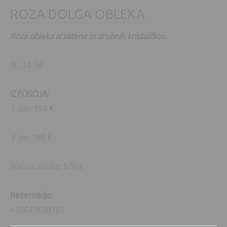
ROZA DOLGA OBLEKA
Roza obleka iz satena in drobnih kristalčkov.
Št.: 34-36
IZPOSOJA:
1 dan:
150 €
3 dni:
180 €
Nakup obleke:
870 €
Rezervacija:
+38641698187