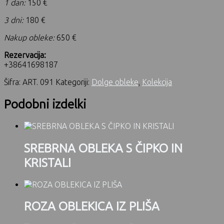
1 dan:
150 €
3 dni:
180 €
Nakup obleke:
650 €
Rezervacija:
+38641698187
Šifra:
ART. 091
Kategoriji:
Dolge obleke
,
Kolekcija
Podobni izdelki
SREBRNA OBLEKA S ČIPKO IN
KRISTALI
ROZA OBLEKICA IZ PLIŠA