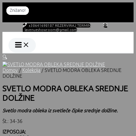
Skip
to
Znižano!
Znižano!
Znižano!
Znižano!
Znižano!
Znižano!
Znižano!
Znižano!
content
DELOVNI ČAS PO NAROČILU!
+38641698187 REZERVIRAJ TERMIN
lavenueshowroom@gmail.com
🔍
Domov
/
Kolekcija
/ SVETLO MODRA OBLEKA SREDNJE
DOLŽINE
SVETLO MODRA OBLEKA SREDNJE
DOLŽINE
Svetlo modra obleka iz svetleče čipke srednje dolžine.
Št.: 34-36
IZPOSOJA: