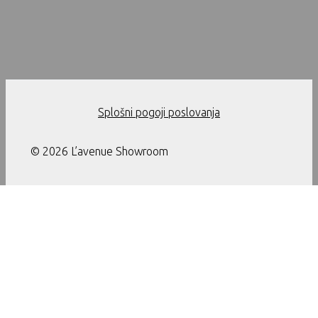
Splošni pogoji poslovanja
© 2026 L’avenue Showroom
Ta stran uporablja piškotke. Z nadaljevanjem uporabe te strani
soglašate z uporabo piškotkov.
Nastavitve
Sprejmi
Zapri
Nastavitve