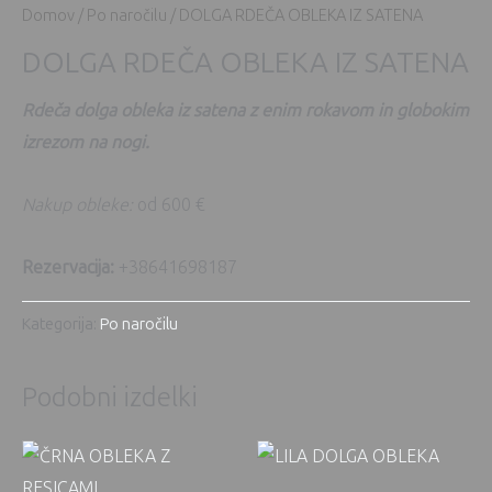
Domov
/
Po naročilu
/ DOLGA RDEČA OBLEKA IZ SATENA
DOLGA RDEČA OBLEKA IZ SATENA
Rdeča dolga obleka iz satena z enim rokavom in globokim
izrezom na nogi.
Nakup obleke:
od 600 €
Rezervacija:
+38641698187
Kategorija:
Po naročilu
Podobni izdelki